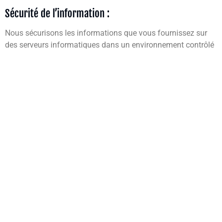
Sécurité de l’information :
Nous sécurisons les informations que vous fournissez sur
des serveurs informatiques dans un environnement contrôlé
et sécurisé, protégé contre tout accès, utilisation ou
divulgation non autorisés. Nous conservons des garanties
administratives, techniques et physiques raisonnables pour
nous protéger contre tout accès, utilisation, modification et
divulgation non autorisés des données personnelles sous
son contrôle et sa garde. Toutefois, aucune transmission de
données sur Internet ou sur un réseau sans fil ne peut être
garantie.
Divulgation légale :
Nous divulguerons toute information que nous collectons,
utilisons ou recevons si la loi l’exige ou l’autorise, par
exemple pour nous conformer à une citation à comparaître
ou à une procédure judiciaire similaire, et lorsque nous